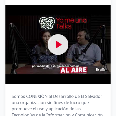
Ver Yomeuno Talk
Somos CONEXIÓN al Desarrollo de El Salvador,
una organización sin fines de lucro que
promueve el uso y aplicación de las
Tecnologías de la Información y Comunicación