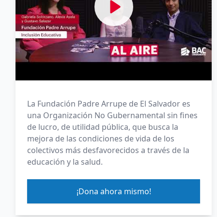
La Fundación Padre Arrupe de El Salvador es
una Organización No Gubernamental sin fines
de lucro, de utilidad pública, que busca la
mejora de las condiciones de vida de los
colectivos más desfavorecidos a través de la
educación y la salud.
¡Dona ahora mismo!