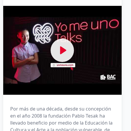
Ver Yomeuno Talk
Por más de una década, desde su concepción
en el año 2008 la fundación Pablo Tesak ha
llevado beneficio por medio de la Educación la
Cultura y el Arte a la población vulnerable, de