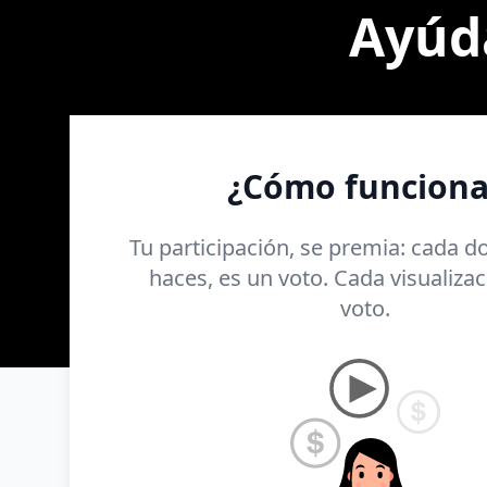
Ayúda
¿Cómo funciona
Tu participación, se premia: cada 
haces, es un voto. Cada visualizac
voto.