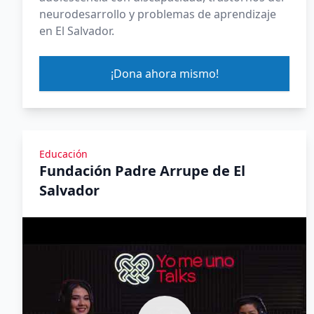
neurodesarrollo y problemas de aprendizaje
en El Salvador.
¡Dona ahora mismo!
Educación
Fundación Padre Arrupe de El
Salvador
Ver Yomeuno Talk