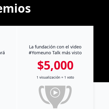
remios
La fundación con el video
ará
#Yomeuno Talk más visto
$5,000
1 visualización = 1 voto