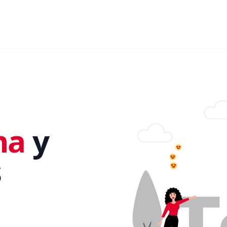
na
y
s