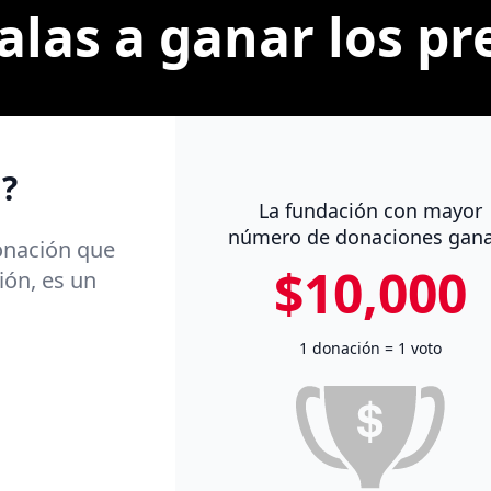
las a ganar los p
?
La fundación con mayor
número de donaciones gan
donación que
$10,000
ión, es un
1 donación = 1 voto