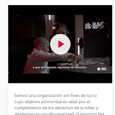
Ver Yomeuno Talk
Somos una organización sin fines de lucro
cuyo objetivo primordial es velar por el
cumplimiento de los derechos de la niñez y
adolescencia con discapacidad, trastornos del