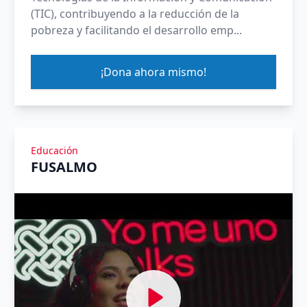
(TIC), contribuyendo a la reducción de la
pobreza y facilitando el desarrollo emp...
¡Dona ahora mismo!
Educación
FUSALMO
Ver Yomeuno Talk