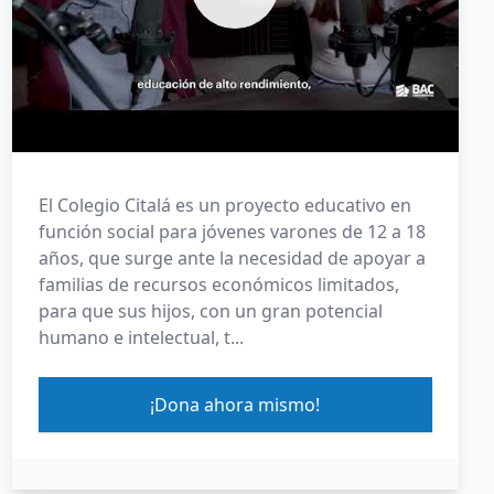
El Colegio Citalá es un proyecto educativo en
función social para jóvenes varones de 12 a 18
años, que surge ante la necesidad de apoyar a
familias de recursos económicos limitados,
para que sus hijos, con un gran potencial
humano e intelectual, t...
¡Dona ahora mismo!