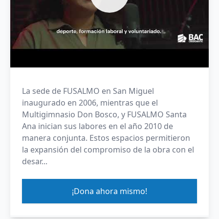
La sede de FUSALMO en San Miguel
inaugurado en 2006, mientras que el
Multigimnasio Don Bosco, y FUSALMO Santa
Ana inician sus labores en el año 2010 de
manera conjunta. Estos espacios permitieron
la expansión del compromiso de la obra con el
desar...
¡Dona ahora mismo!