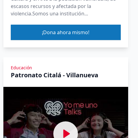
escasos recursos y afectada por la
violencia.Somos una institución...
¡Dona ahora mismo!
Educación
Patronato Citalá - Villanueva
Ver Yomeuno Talk