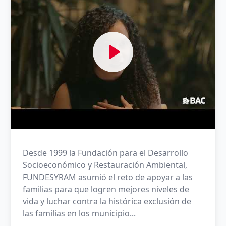
Desde 1999 la Fundación para el Desarrollo
Socioeconómico y Restauración Ambiental,
FUNDESYRAM asumió el reto de apoyar a las
familias para que logren mejores niveles de
vida y luchar contra la histórica exclusión de
las familias en los municipio...