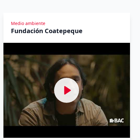
Medio ambiente
Fundación Coatepeque
Ver Yomeuno Talk