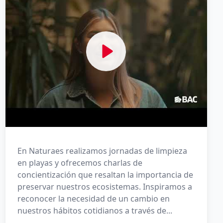
En Naturaes realizamos jornadas de limpieza
en playas y ofrecemos charlas de
concientización que resaltan la importancia de
preservar nuestros ecosistemas. Inspiramos a
reconocer la necesidad de un cambio en
nuestros hábitos cotidianos a través de...