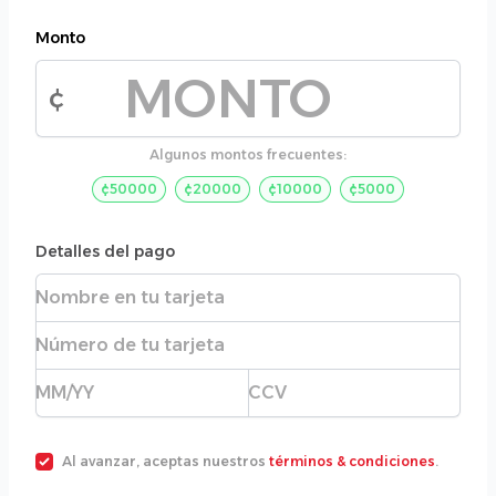
Monto
¢
Monto de la donación
Algunos montos frecuentes:
¢50000
¢20000
¢10000
¢5000
Detalles del pago
Nombre completo
Número de tarjeta
Fecha de expiración
CVC
Al avanzar, aceptas nuestros
términos & condiciones
.