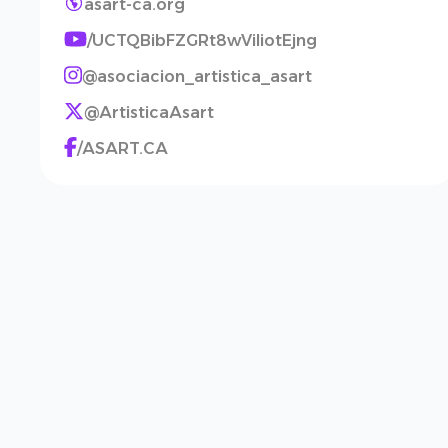
asart-ca.org
/UCTQBibFZGRt8wViIiotEjng
@asociacion_artistica_asart
@ArtisticaAsart
/ASART.CA