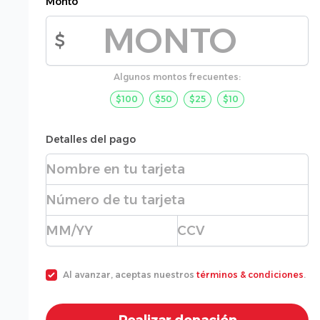
Monto
$
Monto de la donación
Algunos montos frecuentes:
$100
$50
$25
$10
Detalles del pago
Nombre completo
Número de tarjeta
Fecha de expiración
CVC
Al avanzar, aceptas nuestros
términos & condiciones
.