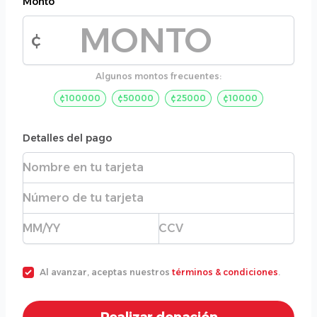
Monto
¢
Monto de la donación
Algunos montos frecuentes:
¢100000
¢50000
¢25000
¢10000
Detalles del pago
Nombre completo
Número de tarjeta
Fecha de expiración
CVC
Al avanzar, aceptas nuestros
términos & condiciones
.