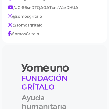
/UC-S6snDTQA0ATcnsWarDHUA
@somosgritalo
@somosgritalo
/SomosGritalo
FUNDACIÓN
GRÍTALO
Ayuda
humanitaria