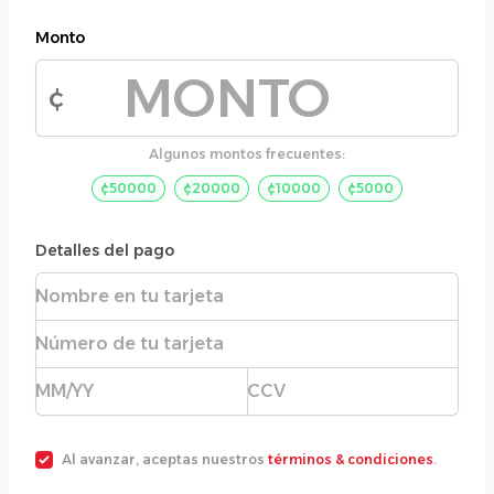
Monto
¢
Monto de la donación
Algunos montos frecuentes:
¢50000
¢20000
¢10000
¢5000
Detalles del pago
Nombre completo
Número de tarjeta
Fecha de expiración
CVC
Al avanzar, aceptas nuestros
términos & condiciones
.