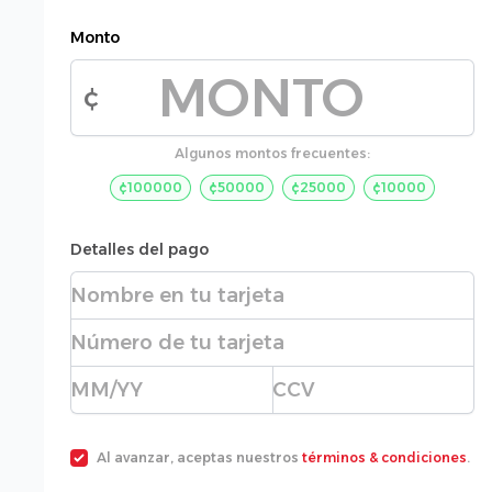
Monto
¢
Monto de la donación
Algunos montos frecuentes:
¢100000
¢50000
¢25000
¢10000
Detalles del pago
Nombre completo
Número de tarjeta
Fecha de expiración
CVC
Al avanzar, aceptas nuestros
términos & condiciones
.