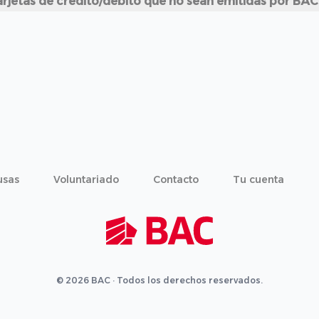
rjetas de crédito/debito que no sean emitidas por BAC
usas
Voluntariado
Contacto
Tu cuenta
© 2026 BAC · Todos los derechos reservados.