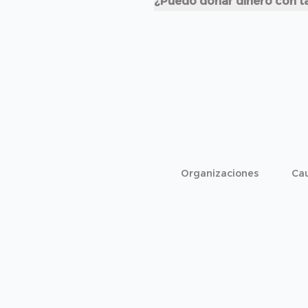
¿Puedo donar dinero con ta
Organizaciones
Ca