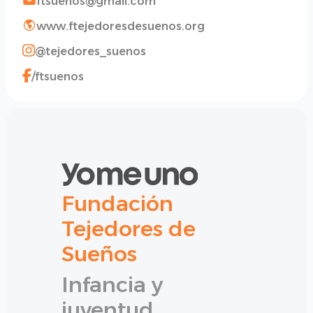
ftsuenos@gmail.com
www.ftejedoresdesuenos.org
@tejedores_suenos
/ftsuenos
Fundación
Tejedores de
Sueños
Infancia y
juventud