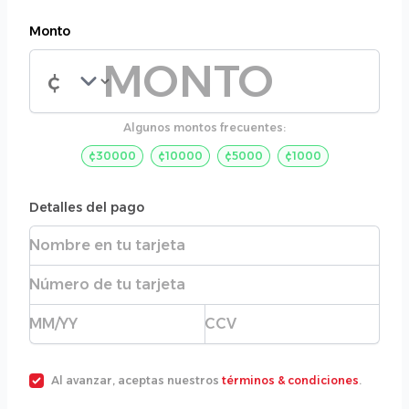
Monto
Monto de la donación
Algunos montos frecuentes:
¢30000
¢10000
¢5000
¢1000
Detalles del pago
Nombre completo
Número de tarjeta
Fecha de expiración
CVC
Al avanzar, aceptas nuestros
términos & condiciones
.