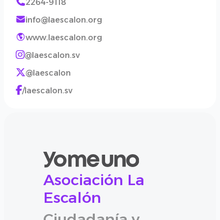
2264-9118
info@laescalon.org
www.laescalon.org
@laescalon.sv
@laescalon
/laescalon.sv
Asociación La
Escalón
Ciudadanía y