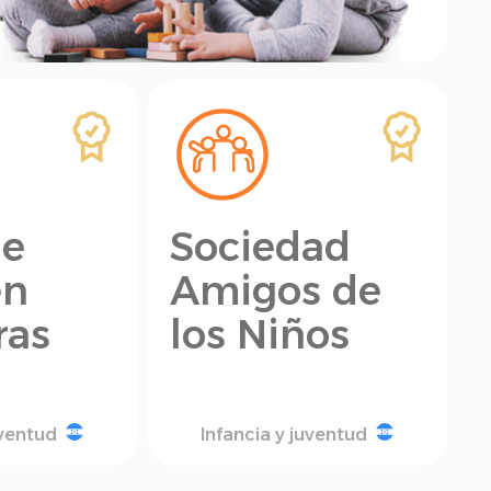
he
Sociedad
en
Amigos de
ras
los Niños
uventud
Infancia y juventud