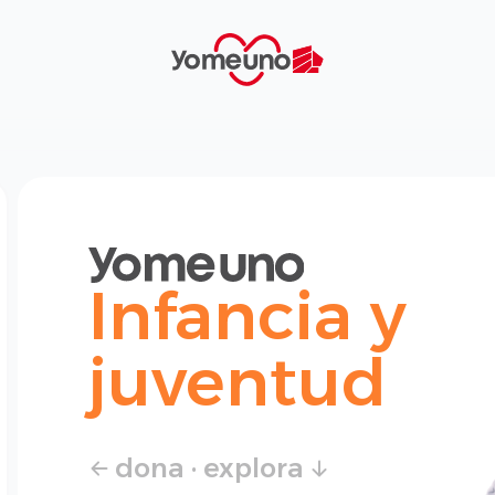
Yomeuno.com
Infancia y
juventud
dona · explora