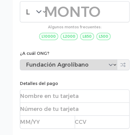
Monto de la donación
Algunos montos frecuentes:
L10000
L2000
L850
L500
¿A cuál ONG?
Detalles del pago
Nombre completo
Número de tarjeta
Fecha de expiración
CVC