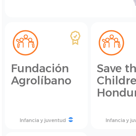
Fundación
Save t
Agrolíbano
Childr
Hondu
Infancia y juventud
Infancia y j