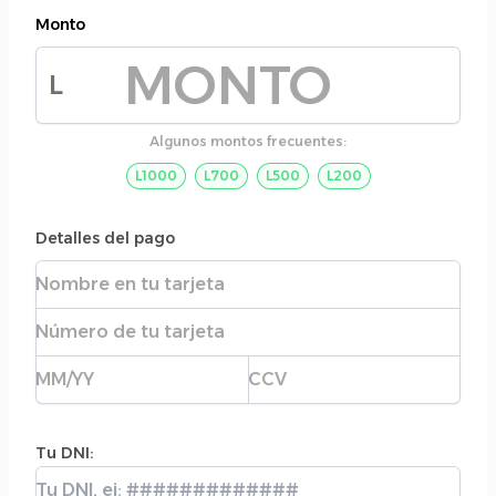
Monto
L
Monto de la donación
Algunos montos frecuentes:
L1000
L700
L500
L200
Detalles del pago
Nombre completo
Número de tarjeta
Fecha de expiración
CVC
Tu DNI:
Tu DNI: