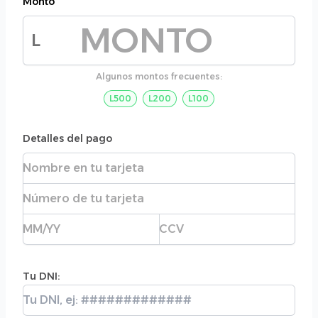
Monto
L
Monto de la donación
Algunos montos frecuentes:
L500
L200
L100
Detalles del pago
Nombre completo
Número de tarjeta
Fecha de expiración
CVC
Tu DNI:
Tu DNI: