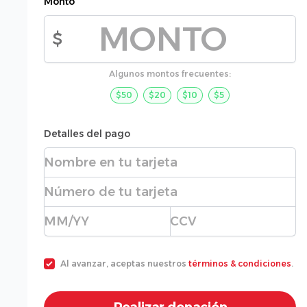
Monto
$
Monto de la donación
Algunos montos frecuentes:
$50
$20
$10
$5
Detalles del pago
Nombre completo
Número de tarjeta
Fecha de expiración
CVC
Al avanzar, aceptas nuestros
términos & condiciones
.