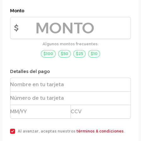
Monto
$
Monto de la donación
Algunos montos frecuentes:
$100
$50
$25
$10
Detalles del pago
Nombre completo
Número de tarjeta
Fecha de expiración
CVC
Al avanzar, aceptas nuestros
términos & condiciones
.