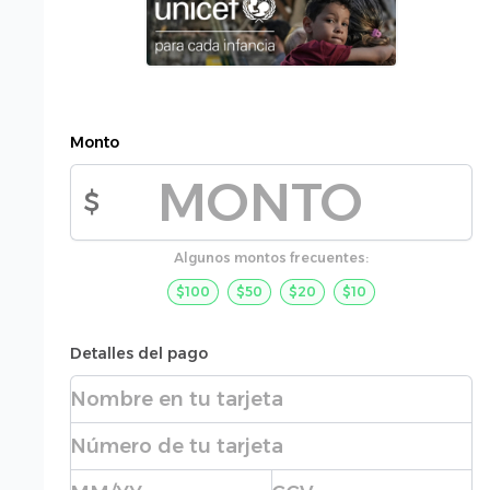
Monto
$
Monto de la donación
Algunos montos frecuentes:
$100
$50
$20
$10
Detalles del pago
Nombre completo
Número de tarjeta
Fecha de expiración
CVC