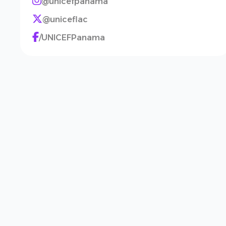
@unicefpanama
@uniceflac
/UNICEFPanama