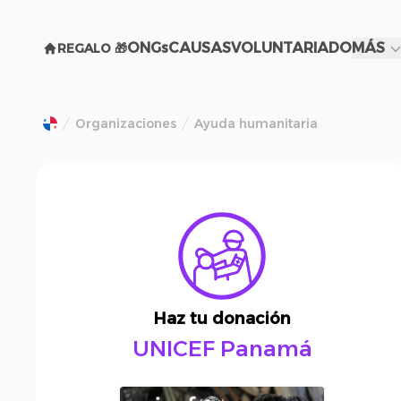
ONGs
CAUSAS
VOLUNTARIADO
MÁS
REGALO 🎁
Organizaciones
Ayuda humanitaria
Haz tu donación
UNICEF Panamá