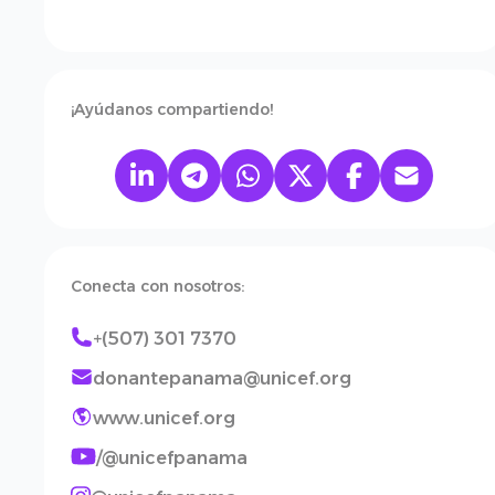
¡Ayúdanos compartiendo!
Conecta con nosotros:
+(507) 301 7370
donantepanama@unicef.org
www.unicef.org
/@unicefpanama