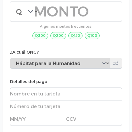
Monto de la donación
Algunos montos frecuentes:
Q300
Q200
Q150
Q100
¿A cuál ONG?
Detalles del pago
Nombre completo
Número de tarjeta
Fecha de expiración
CVC