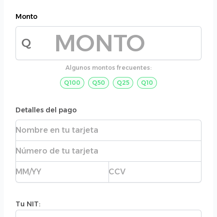
Monto
Q
Monto de la donación
Algunos montos frecuentes:
Q100
Q50
Q25
Q10
Detalles del pago
Nombre completo
Número de tarjeta
Fecha de expiración
CVC
Tu NIT:
Tu NIT: