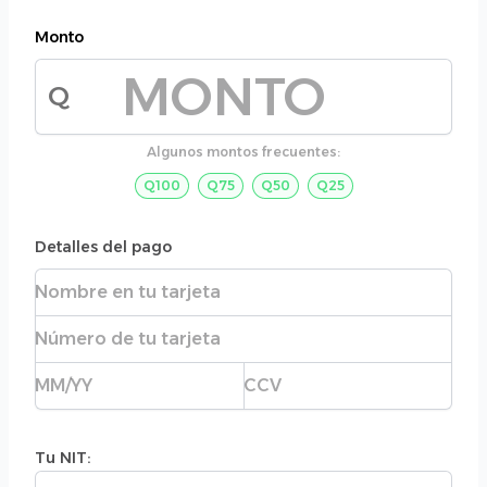
Monto
Q
Monto de la donación
Algunos montos frecuentes:
Q100
Q75
Q50
Q25
Detalles del pago
Nombre completo
Número de tarjeta
Fecha de expiración
CVC
Tu NIT:
Tu NIT: