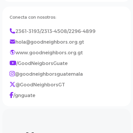
Conecta con nosotros:
2361-3193/2313-4508/2296-4899
hola@goodneighbors.org.gt
www.goodneighbors.org.gt
/GoodNeigborsGuate
@goodneighborsguatemala
@GoodNeighborsGT
/gnguate